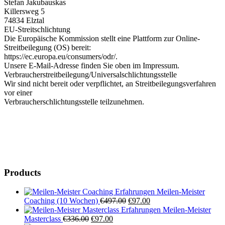
Stefan Jakubauskas
Killersweg 5
74834 Elztal
EU-Streitschlichtung
Die Europäische Kommission stellt eine Plattform zur Online-
Streitbeilegung (OS) bereit:
https://ec.europa.eu/consumers/odr/.
Unsere E-Mail-Adresse finden Sie oben im Impressum.
Verbraucherstreitbeilegung/Universalschlichtungsstelle
Wir sind nicht bereit oder verpflichtet, an Streitbeilegungsverfahren
vor einer
Verbraucherschlichtungsstelle teilzunehmen.
Products
Meilen-Meister
Ursprünglicher
Aktueller
Coaching (10 Wochen)
€
497.00
€
97.00
Preis
Preis
Meilen-Meister
Ursprünglicher
Aktueller
war:
ist:
Masterclass
€
336.00
€
97.00