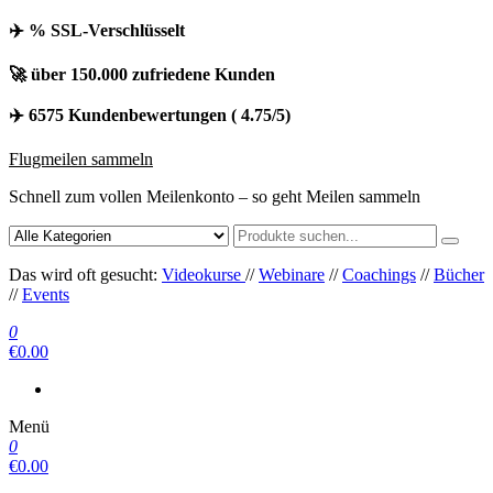
✈️ % SSL-Verschlüsselt
🚀 über 150.000 zufriedene Kunden
✈️ 6575 Kundenbewertungen ( 4.75/5)
Flugmeilen sammeln
Schnell zum vollen Meilenkonto – so geht Meilen sammeln
Das wird oft gesucht:
Videokurse
//
Webinare
//
Coachings
//
Bücher
//
Events
0
€0.00
Menü
0
€0.00