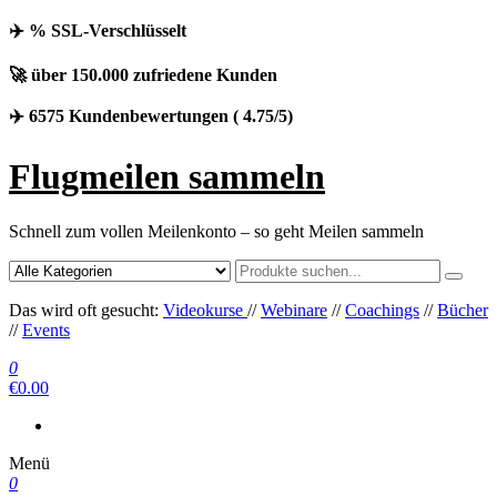
✈️ % SSL-Verschlüsselt
🚀 über 150.000 zufriedene Kunden
✈️ 6575 Kundenbewertungen ( 4.75/5)
Flugmeilen sammeln
Schnell zum vollen Meilenkonto – so geht Meilen sammeln
Das wird oft gesucht:
Videokurse
//
Webinare
//
Coachings
//
Bücher
//
Events
0
€0.00
Menü
0