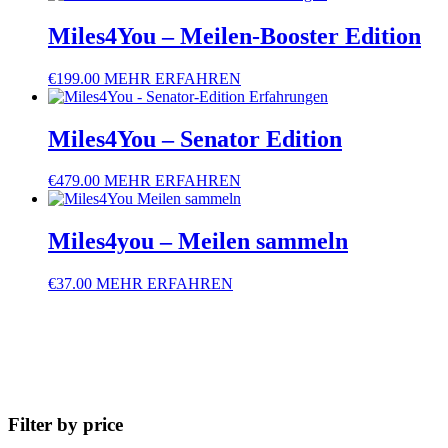
war:
ist:
€336.00
€97.00.
Miles4You – Meilen-Booster Edition
€
199.00
MEHR ERFAHREN
Miles4You – Senator Edition​
€
479.00
MEHR ERFAHREN
Miles4you – Meilen sammeln
€
37.00
MEHR ERFAHREN
Filter by price