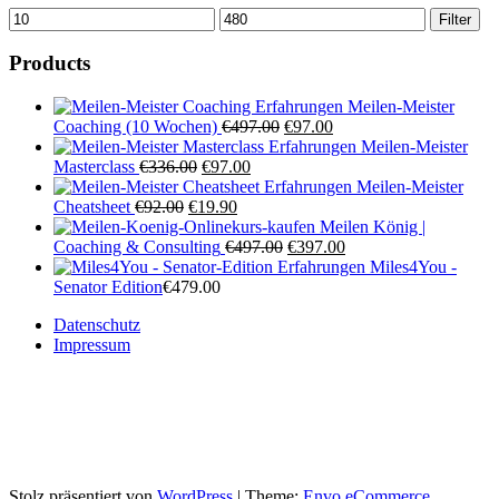
Min.
Max.
Filter
Preis
Preis
Products
Meilen-Meister
Ursprünglicher
Aktueller
Coaching (10 Wochen)
€
497.00
€
97.00
Preis
Preis
Meilen-Meister
Ursprünglicher
Aktueller
war:
ist:
Masterclass
€
336.00
€
97.00
Preis
Preis
€497.00
€97.00.
Meilen-Meister
Ursprünglicher
war:
Aktueller
ist:
Cheatsheet
€
92.00
€
19.90
Preis
€336.00
Preis
€97.00.
Meilen König |
war:
ist:
Ursprünglicher
Aktueller
Coaching & Consulting
€
497.00
€
397.00
€92.00
€19.90.
Preis
Preis
Miles4You -
war:
ist:
Senator Edition​
€
479.00
€497.00
€397.00.
Datenschutz
Impressum
Stolz präsentiert von
WordPress
|
Theme:
Envo eCommerce