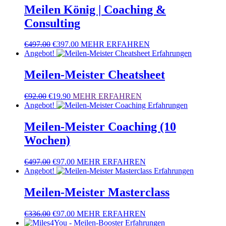
Meilen König | Coaching &
Consulting
Ursprünglicher
Aktueller
€
497.00
€
397.00
MEHR ERFAHREN
Preis
Preis
Angebot!
war:
ist:
€497.00
€397.00.
Meilen-Meister Cheatsheet
Ursprünglicher
Aktueller
€
92.00
€
19.90
MEHR ERFAHREN
Preis
Preis
Angebot!
war:
ist:
€92.00
€19.90.
Meilen-Meister Coaching (10
Wochen)
Ursprünglicher
Aktueller
€
497.00
€
97.00
MEHR ERFAHREN
Preis
Preis
Angebot!
war:
ist:
€497.00
€97.00.
Meilen-Meister Masterclass
Ursprünglicher
Aktueller
€
336.00
€
97.00
MEHR ERFAHREN
Preis
Preis